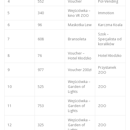
4
552
Voucher
Pol-Vending
Wejściówka –
5
340
Immotion
kino VR ZOO
6
96
Maskotka Lew
Karczma Koala
Szok –
7
608
Bransoleta
Specjalista od
koralików
Voucher –
8
76
Hotel Kłodzko
Hotel Kłodzko
Przystanek
9
977
Voucher 200zł
ZOO
Wejściówka –
10
525
Garden of
ZOO
Lights
Wejściówka –
11
753
Garden of
ZOO
Lights
Wejściówka –
12
325
Garden of
ZOO
Lights