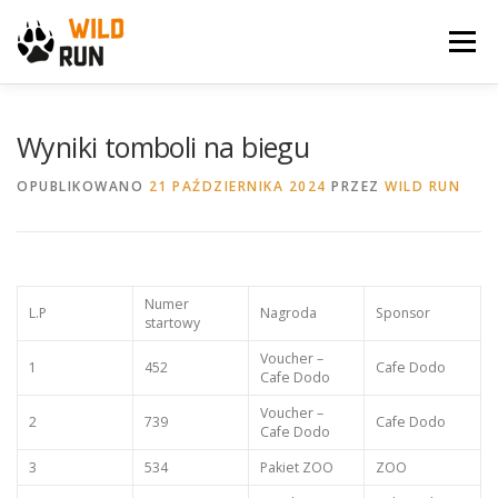
Przejdź
do
Menu
treści
WILD RUN
NEWS
GALERIA
KONTAKT
Wyniki tomboli na biegu
OPUBLIKOWANO
21 PAŹDZIERNIKA 2024
PRZEZ
WILD RUN
ARCHIWUM BIEGU
SPONSORZY
Numer
L.P
Nagroda
Sponsor
startowy
Voucher –
1
452
Cafe Dodo
Cafe Dodo
Voucher –
2
739
Cafe Dodo
Cafe Dodo
3
534
Pakiet ZOO
ZOO