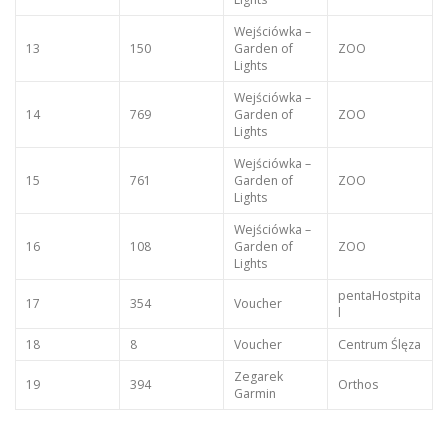
Wejściówka –
13
150
Garden of
ZOO
Lights
Wejściówka –
14
769
Garden of
ZOO
Lights
Wejściówka –
15
761
Garden of
ZOO
Lights
Wejściówka –
16
108
Garden of
ZOO
Lights
pentaHostpita
17
354
Voucher
l
18
8
Voucher
Centrum Ślęza
Zegarek
19
394
Orthos
Garmin