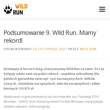
Przejdź
do
Menu
treści
WILD RUN
NEWS
GALERIA
KONTAKT
Podsumowanie 9. Wild Run. Mamy
rekord!
ARCHIWUM BIEGU
SPONSORZY
OPUBLIKOWANO
25 LISTOPADA 2025
PRZEZ
WILD RUN
Dziewiąty w historii bieg charytatywny Wild Run za nami. Po raz
kolejny udało nam się pobić rekord – wspólnie zebraliśmy dla
polskich gatunków zwierząt: rysi euroazjatyckich, wilków
szarych, chomików europejskich, żubrów europejskich i żółwi
błotnych 115 872 zł!
Wydarzeniu organizowanym przez wrocławskie zoo, Fundację ZOO
Wrocław – DODO oraz Stowarzyszenie Pro-Run Wrocław, towarzyszyła
świetna zabawa i dobra pogoda.