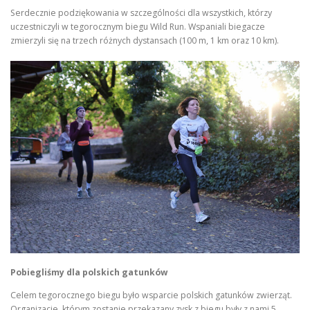
Serdecznie podziękowania w szczególności dla wszystkich, którzy
uczestniczyli w tegorocznym biegu Wild Run. Wspaniali biegacze
zmierzyli się na trzech różnych dystansach (100 m, 1 km oraz 10 km).
Pobiegliśmy dla polskich gatunków
Celem tegorocznego biegu było wsparcie polskich gatunków zwierząt.
Organizacje, którym zostanie przekazany zysk z biegu były z nami 5