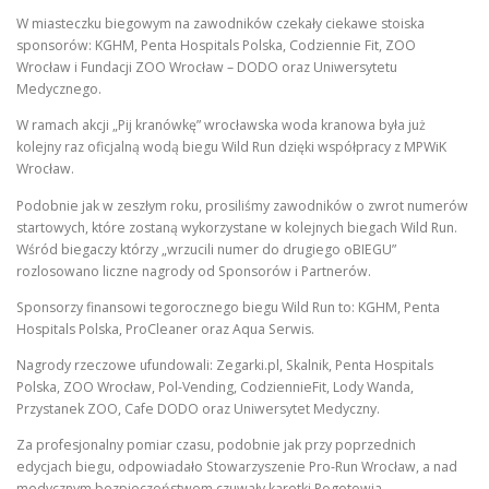
W miasteczku biegowym na zawodników czekały ciekawe stoiska
sponsorów: KGHM, Penta Hospitals Polska, Codziennie Fit, ZOO
Wrocław i Fundacji ZOO Wrocław – DODO oraz Uniwersytetu
Medycznego.
W ramach akcji „Pij kranówkę” wrocławska woda kranowa była już
kolejny raz oficjalną wodą biegu Wild Run dzięki współpracy z MPWiK
Wrocław.
Podobnie jak w zeszłym roku, prosiliśmy zawodników o zwrot numerów
startowych, które zostaną wykorzystane w kolejnych biegach Wild Run.
Wśród biegaczy którzy „wrzucili numer do drugiego oBIEGU”
rozlosowano liczne nagrody od Sponsorów i Partnerów.
Sponsorzy finansowi tegorocznego biegu Wild Run to: KGHM, Penta
Hospitals Polska, ProCleaner oraz Aqua Serwis.
Nagrody rzeczowe ufundowali: Zegarki.pl, Skalnik, Penta Hospitals
Polska, ZOO Wrocław, Pol-Vending, CodziennieFit, Lody Wanda,
Przystanek ZOO, Cafe DODO oraz Uniwersytet Medyczny.
Za profesjonalny pomiar czasu, podobnie jak przy poprzednich
edycjach biegu, odpowiadało Stowarzyszenie Pro-Run Wrocław, a nad
medycznym bezpieczeństwem czuwały karetki Pogotowia