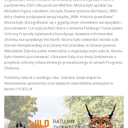
października 2025 roku podczas Wild Run. Można było spotkać się
Michałem Figurą członkiem Zarządu Stowarzyszenia dla Natury „Wilk”,
który chętnie podpisywał swoją książkę „Wilki. Historie prawdziwe”.
Można było sfotografować się z gigantycznym chomikiem europejskim i
porozmawiać z Urszulą Eichert, która z ramienia Polskiego Towarzystwa
Ochrony Przyrody Salamandra koordynuje działania ochroniarskie
chomika europejskiego linii North. Można było odwiedzić stoisko Lidii
Sternik-Stempkowskiej oraz Jolanty Kaczmarskiej ze Stowarzyszenia
Miłośników Żubrów pełne materiałów o majestatycznym żubrze. Można
było również porozmawiać z Borysem Kalą oraz Anną Grebieniow o
projekcie ochrony żółwia błotnego prowadzonego w ramach Programu
Chelonia.
Pobiliśmy rekord z zeszłego roku. Zebrane dzięki wsparciu
finansowemu sponsorów oraz wpłatom zawodników pieniądze to
kwota 115 872 zł!