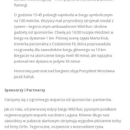
flamingi.
O godzinie 15:45 pobiegli najmłodsi w biegu symbolicznym
na 100 metrów. Wszyscy mali przyrodnicy otrzymali medal z
rysiem – tegorocznym ambasadorem Wild Run i drobne
gadżety od sponsorów. Chwilę po 16:00 ruszyła młodzież w
biegu na dystansie 1 km. Później scenę zajęła Marta Kruk,
trenerka personalna z Codziennie Fit, która poprowadziła
rozgrzewkę dla zawodników biegu głównego na 10 km.
Biegacze na ukończenie biegu mieli 90 minut, ale najszybsi
pokonali ten dystans w jedyne 35 minut.
Honorowy patronat nad biegiem objął Prezydent Wrocławia
Jacek Sutryk.
Sponsorzy i Partnerzy
Cieszymy się z ogromnego wsparcia od sponsorów i partnerów.
Jak co roku, od pierwszej edycji biegu Wild Run, pysznymi posiłkami
regeneracyjnymi wsparło nas Bistro Laguna. Równie długo nasi
zawodnicy w pakiecie startowym otrzymują wygodne płócienne torby
od firmy Orfin. Tegoroczne, oczywiście z wizerunkiem rysia.