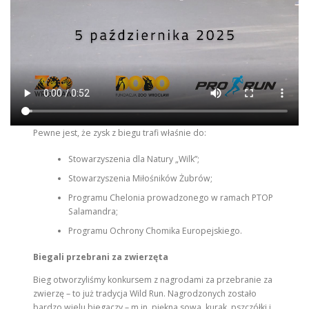
Pewne jest, że zysk z biegu trafi właśnie do:
Stowarzyszenia dla Natury „Wilk”;
Stowarzyszenia Miłośników Żubrów;
Programu Chelonia prowadzonego w ramach PTOP
Salamandra;
Programu Ochrony Chomika Europejskiego.
Biegali przebrani za zwierzęta
Bieg otworzyliśmy konkursem z nagrodami za przebranie za
zwierzę – to już tradycja Wild Run. Nagrodzonych zostało
bardzo wielu biegaczy – m.in. piękna sowa, kurak, pszczółki i