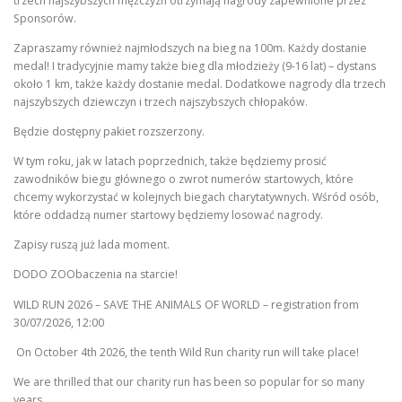
trzech najszybszych mężczyzn otrzymają nagrody zapewnione przez
Sponsorów.
Zapraszamy również najmłodszych na bieg na 100m. Każdy dostanie
medal! I tradycyjnie mamy także bieg dla młodzieży (9-16 lat) – dystans
około 1 km, także każdy dostanie medal. Dodatkowe nagrody dla trzech
najszybszych dziewczyn i trzech najszybszych chłopaków.
Będzie dostępny pakiet rozszerzony.
W tym roku, jak w latach poprzednich, także będziemy prosić
zawodników biegu głównego o zwrot numerów startowych, które
chcemy wykorzystać w kolejnych biegach charytatywnych. Wśród osób,
które oddadzą numer startowy będziemy losować nagrody.
Zapisy ruszą już lada moment.
DODO ZOObaczenia na starcie!
WILD RUN 2026 – SAVE THE ANIMALS OF WORLD –
registration from
30/07/2026, 12:00
On October 4th 2026, the tenth Wild Run charity run will take place!
We are thrilled that our charity run has been so popular for so many
years.