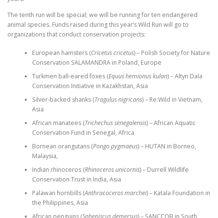
The tenth run will be special; we will be running for ten endangered
animal species. Funds raised during this year’s Wild Run will go to
organizations that conduct conservation projects:
European hamsters (
Cricetus cricetus
) – Polish Society for Nature
Conservation SALAMANDRA in Poland, Europe
Turkmen ball-eared foxes (
Equus hemionus kulan
) – Altyn Dala
Conservation Initiative in Kazakhstan, Asia
Silver-backed shanks (
Tragulus nigricans
) – Re:Wild in Vietnam,
Asia
African manatees (
Trichechus senegalensis
) – African Aquatic
Conservation Fund in Senegal, Africa
Bornean orangutans (
Pongo pygmaeus
) – HUTAN in Borneo,
Malaysia,
Indian rhinoceros (
Rhinoceros unicornis
) – Durrell Wildlife
Conservation Trust in India, Asia
Palawan hornbills (
Anthracoceros marchei
) – Katala Foundation in
the Philippines, Asia
African penguins (
Spheniscus demersus
) – SANCCOB in South