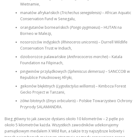
Wietnamie,
manatów afrykańskich (
Trichechus senegalensis)
– African Aquatic
Conservation Fund w Senegalu,
orangutanów borneańskich (
Pongo pygmaeus
) – HUTAN na
Borneo w Malezji,
nosorożców indyjskich (
Rhinoceros unicornis
) – Durrell Wildlife
Conservation Trust w Indiach,
dzioborożce palawańskie (
Anthracoceros marchei
) – Katala
Foundation na Filipinach,
pingwinów przylądkowych (
Spheniscus demersus)
– SANCCOB w
Republice Południowej Afryki,
gekonów błękitnych (
Lygodactylus williamsi
) – Kimboza Forest
Gecko Project w Tanzanii,
żółwi błotnych (
Emys orbicularis
) – Polskie Towarzystwo Ochrony
Przyrody SALAMANDRA.
Bieg główny to jak zawsze dystans około 10 kilometrów – 2 pętle po
około 5 kilometrów każda. Wszystkich zawodników udekorujemy
pamiątkowym medalem X Wild Run, a także trzy najszybsze kobiety i