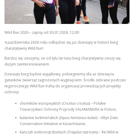
Wild Run 2026 – zapisy od 30.07.2026, 12:00
4 października 2026 roku odbędzie się już dziesiąty w historii bieg
charytatywny Wild Run!
Bardzo się cieszymy, że od tylu lat nasz bieg charytatywny cieszy się
dużym zainteresowaniem.
Dziesiąty bieg będzie wyjątkowy, pobiegniemy dla aż dziesięciu
gatunków zwierząt zagrożonych wyginięciem. Środki zebrane podczas
tegorocznego Wild Run trafią do organizacji prowadzących projekty
ochrony:
chomików europejskich (
Cricetus cricetus
) – Polskie
Towarzystwo Ochrony Przyrody SALAMANDRA w Polsce,
kułanów turkmeńskich (
Equus hemionus kulan
) – Altyn Dala
Conservation Initiative w Kazachstanie,
kanczyli srebrnogrzbietych (
Tragulus nigricans)
– Re:Wild w