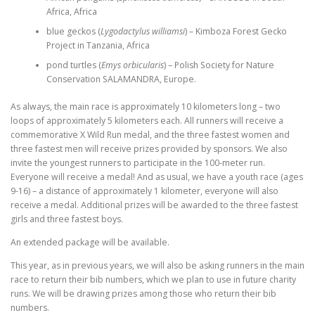
Africa, Africa
blue geckos (
Lygodactylus williamsi
) – Kimboza Forest Gecko
Project in Tanzania, Africa
pond turtles (
Emys orbicularis
) – Polish Society for Nature
Conservation SALAMANDRA, Europe.
As always, the main race is approximately 10 kilometers long – two
loops of approximately 5 kilometers each. All runners will receive a
commemorative X Wild Run medal, and the three fastest women and
three fastest men will receive prizes provided by sponsors. We also
invite the youngest runners to participate in the 100-meter run.
Everyone will receive a medal! And as usual, we have a youth race (ages
9-16) – a distance of approximately 1 kilometer, everyone will also
receive a medal. Additional prizes will be awarded to the three fastest
girls and three fastest boys.
An extended package will be available.
This year, as in previous years, we will also be asking runners in the main
race to return their bib numbers, which we plan to use in future charity
runs. We will be drawing prizes among those who return their bib
numbers.