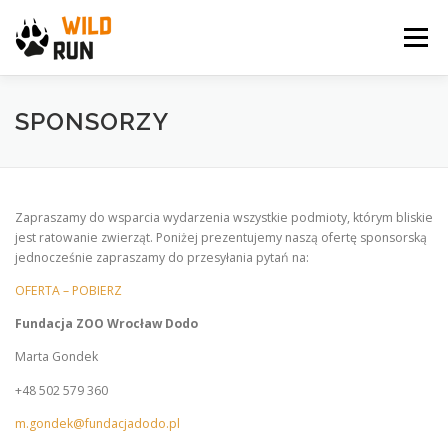
Przejdź
do
Menu
treści
WILD RUN
NEWS
GALERIA
KONTAKT
SPONSORZY
ARCHIWUM BIEGU
SPONSORZY
Zapraszamy do wsparcia wydarzenia wszystkie podmioty, którym bliskie
jest ratowanie zwierząt. Poniżej prezentujemy naszą ofertę sponsorską
jednocześnie zapraszamy do przesyłania pytań na:
OFERTA – POBIERZ
Fundacja ZOO Wrocław Dodo
Marta Gondek
+48 502 579 360
m.gondek@fundacjadodo.pl