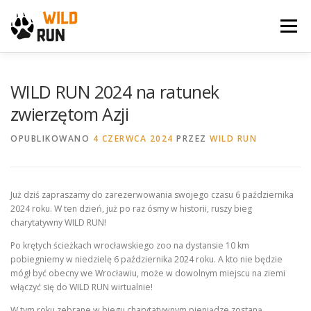
Przejdź
do
Menu
treści
WILD RUN
NEWS
GALERIA
KONTAKT
WILD RUN 2024 na ratunek
zwierzętom Azji
ARCHIWUM BIEGU
SPONSORZY
OPUBLIKOWANO
4 CZERWCA 2024
PRZEZ
WILD RUN
Już dziś zapraszamy do zarezerwowania swojego czasu 6 października
2024 roku. W ten dzień, już po raz ósmy w historii, ruszy bieg
charytatywny WILD RUN!
Po krętych ścieżkach wrocławskiego zoo na dystansie 10 km
pobiegniemy w niedzielę 6 października 2024 roku. A kto nie będzie
mógł być obecny we Wrocławiu, może w dowolnym miejscu na ziemi
włączyć się do WILD RUN wirtualnie!
W tym roku zebrane w biegu charytatywnym pieniądze zostaną