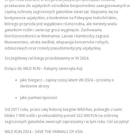
przekazane do azjatyckich ośrodków bezpośrednio zaangażowanych w
czynną ochronę zagrożonych gatunków zwierząt. Skupiamy się na
kontynencie azjatyckim, a konkretnie na Półwyspie Indochińskim,
którego przyroda jest wyjątkowo różnorodna, ale niestety wielu
gatunkom roślin i zwierząt grozi wyginięcie. Zachowaniu
bioróżnorodności w Wietnamie, Laosie i Kambodży zagraża
kłusownictwo, utrata siedlisk, ekspansja koncernów rolnych,
odzieżowych oraz rozwój pseudomedycyny azjatyckiej.
Szczegółowy cel biegu przedstawimy w VII 2024.
Dołącz do WILD RUN – Ratujmy zwierzęta Azji
jako biegacz – zapisy ruszą latem VIII 2024 – prosimy o
śledzenie strony
jako partner/sponsor
Od 2017 roku, przez całą historię biegów Wild Run, pobiegło z nami
blisko 7 000 osób i przekazaliśmy ponad 322 000 PLN na ochronę
zagrożonych gatunków zwierząt! zapraszamy i w tym roku. Cel szczytny!
WILD RUN 2024 – SAVE THE ANIMALS OF ASIA