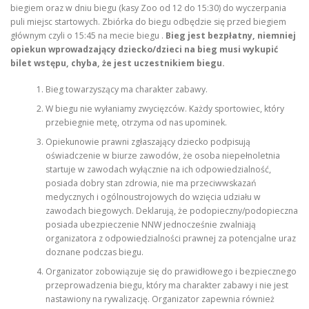
biegiem oraz w dniu biegu (kasy Zoo od 12 do 15:30) do wyczerpania
puli miejsc startowych. Zbiórka do biegu odbędzie się przed biegiem
głównym czyli o 15:45 na mecie biegu .
Bieg jest bezpłatny, niemniej
opiekun wprowadzający dziecko/dzieci na bieg musi wykupić
bilet wstępu, chyba, że jest uczestnikiem biegu.
Bieg towarzyszący ma charakter zabawy.
W biegu nie wyłaniamy zwycięzców. Każdy sportowiec, który
przebiegnie metę, otrzyma od nas upominek.
Opiekunowie prawni zgłaszający dziecko podpisują
oświadczenie w biurze zawodów, że osoba niepełnoletnia
startuje w zawodach wyłącznie na ich odpowiedzialność,
posiada dobry stan zdrowia, nie ma przeciwwskazań
medycznych i ogólnoustrojowych do wzięcia udziału w
zawodach biegowych. Deklarują, że podopieczny/podopieczna
posiada ubezpieczenie NNW jednocześnie zwalniają
organizatora z odpowiedzialności prawnej za potencjalne uraz
doznane podczas biegu.
Organizator zobowiązuje się do prawidłowego i bezpiecznego
przeprowadzenia biegu, który ma charakter zabawy i nie jest
nastawiony na rywalizację. Organizator zapewnia również