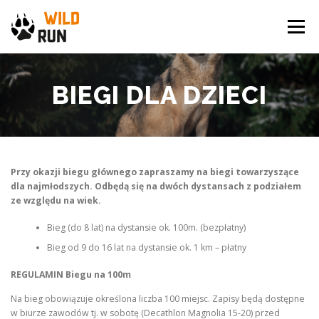
Przejdź
do
Menu
treści
WILD RUN
NEWS
GALERIA
KONTAKT
BIEGI DLA DZIECI
ARCHIWUM BIEGU
SPONSORZY
Przy okazji biegu głównego zapraszamy na biegi towarzyszące
dla najmłodszych. Odbędą się na dwóch dystansach z podziałem
ze względu na wiek.
Bieg (do 8 lat) na dystansie ok. 100m. (bezpłatny)
Bieg od 9 do 16 lat na dystansie ok. 1 km – płatny
REGULAMIN Biegu na 100m
Na bieg obowiązuje określona liczba 100 miejsc. Zapisy będą dostępne
w biurze zawodów tj. w sobotę (Decathlon Magnolia 15-20) przed