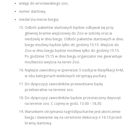
wstęp do wrocławskiego zoo,
numer startowy,
medal (na mecie biegu).
Odbiór pakietów startowych będzie odbywał się przy
głównej bramie wejściowej do Zoo w sobotę oraz w
niedzielę w dniu biegu. Odbiór pakietów startowych w dniu
biegu możliwy będzie tylko do godziny 15:15. Wejście do
Zoo w dniu biegu będzie możliwe tylko do godziny 15:15.
Po godzinie 15:15 w dniu biegu organizator nie gwarantuje
możliwości wejścia na teren Zoo.
Najlepsi zawodnicy w (pierwsze 3 osoby) w klasyfikacji K+M,
w obu kategoriach wiekowych otrzymają puchary
Do dyspozycji zawodników przewidziane będą
przebieralnie na terenie zoo.
Do dyspozycji zawodników będzie przeznaczony depozyt
na terenie zoo. C czynny w godz. 13.00 – 18.30.
Warunkiem otrzymania nagród/pucharów jest ukończenie
biegu i stawienie się na ceremonii dekoracji o 16.10 przed
bramą startową.