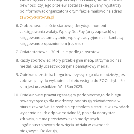
pewności czy jego przelew został zaksięgowany, wystarczy
poinformować organizatora o tym fakcie mailowo na adres
zawody@pro-run.pl
O obecności na liście startowej decyduje moment
zaksięgowania wpłaty. Wpłaty Dot Pay (przy zapisach) są
księgowane automatycznie, wpłaty tradycyjne na nr konta są
księgowane z opóźnieniem (ręcznie).
Opłata startowa – 30 zł – nie podlega zwrotowi.
Każdy sportowiec, który przebiegnie metę, otrzyma od nas
medal. Każdy uczestnik otrzyma pamiątkowy medal.
Opiekun uczestnika biegu towarzyszącego dla młodzieży, jest
zobowiązany do wykupienia biletu wstępu do ZOO, chyba że
sam jest uczestnikiem Wild Run 2025.
Opiekunowie prawni zgłaszający podopiecznego do biegu
towarzyszącego dla młodzieży, podpisują oświadczenie w
biurze zawodów, że osoba niepełnoletnia startuje w zawodach
wyłącznie na ich odpowiedzialność, posiada dobry stan
zdrowia, nie ma przeciwwskazań medycznych
i ogólnoustrojowych do wzięcia udziału w zawodach
biegowych. Deklarują,