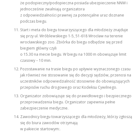
że podopieczny/podopieczna posiada ubezpieczenie NNW i
jednocześnie zwalniają organizatora
z odpowiedzialności prawnej za potencjalne uraz doznane
podczas biegu.
Start i meta do biegu towarzyszącego dla młodzieży znajduje
się przy ul. Wróblewskiego 1-5, 51-618 Wrocław na terenie
wrocławskiego zoo. Zbiórka do biegu odbędzie się przed
biegiem główny czyli
o 15.30 na mecie biegu. W biegu na 1000 m obowiązuje limit
czasowy – 10 min.
Pozostawanie na trasie biegu po upływie wyznaczonego czasu
jak również nie stosowanie się do decyzji sędziów, przenosi na
uczestników odpowiedzialność stosownie do obowiązujących
przepisów ruchu drogowego oraz Kodeksu Cywilnego.
Organizator zobowiązuje się do prawidłowego i bezpiecznego
przeprowadzenia biegu. Organizator zapewnia pełne
zabezpieczenie medyczne.
Zawodnicy biegu towarzyszącego dla młodzieży, którzy zgłoszą
się do biura zawodów otrzymają
w pakiecie startowym:.