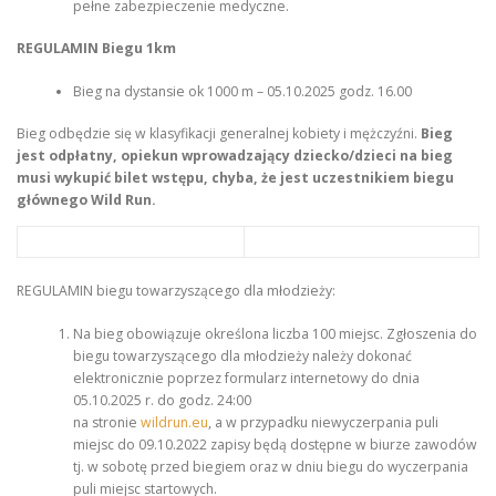
pełne zabezpieczenie medyczne.
REGULAMIN Biegu 1km
Bieg na dystansie ok 1000 m – 05.10.2025 godz. 16.00
Bieg odbędzie się w klasyfikacji generalnej kobiety i mężczyźni.
Bieg
jest odpłatny, opiekun wprowadzający dziecko/dzieci na bieg
musi wykupić bilet wstępu, chyba, że jest uczestnikiem biegu
głównego Wild Run.
REGULAMIN biegu towarzyszącego dla młodzieży:
Na bieg obowiązuje określona liczba 100 miejsc. Zgłoszenia do
biegu towarzyszącego dla młodzieży należy dokonać
elektronicznie poprzez formularz internetowy do dnia
05.10.2025 r. do godz. 24:00
na stronie
wildrun.eu
, a w przypadku niewyczerpania puli
miejsc do 09.10.2022 zapisy będą dostępne w biurze zawodów
tj. w sobotę przed biegiem oraz w dniu biegu do wyczerpania
puli miejsc startowych.