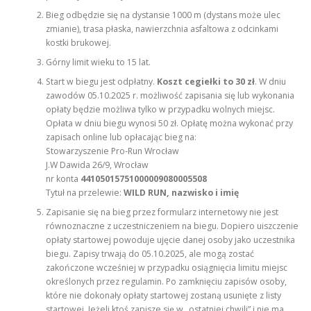
Bieg odbędzie się na dystansie 1000 m (dystans może ulec
zmianie), trasa płaska, nawierzchnia asfaltowa z odcinkami
kostki brukowej.
Górny limit wieku to 15 lat.
Start w biegu jest odpłatny.
Koszt cegiełki to 30 zł
. W dniu
zawodów 05.10.2025 r. możliwość zapisania się lub wykonania
opłaty będzie możliwa tylko w przypadku wolnych miejsc.
Opłata w dniu biegu wynosi 50 zł. Opłatę można wykonać przy
zapisach online lub opłacając bieg na:
Stowarzyszenie Pro-Run Wrocław
J.W Dawida 26/9, Wrocław
nr konta
44105015751000009080005508
Tytuł na przelewie:
WILD RUN, nazwisko i imię
Zapisanie się na bieg przez formularz internetowy nie jest
równoznaczne z uczestniczeniem na biegu. Dopiero uiszczenie
opłaty startowej powoduje ujęcie danej osoby jako uczestnika
biegu. Zapisy trwają do 05.10.2025, ale mogą zostać
zakończone wcześniej w przypadku osiągnięcia limitu miejsc
określonych przez regulamin. Po zamknięciu zapisów osoby,
które nie dokonały opłaty startowej zostaną usunięte z listy
startowej. Jeżeli ktoś zapisze się w „ostatniej chwili” i nie ma