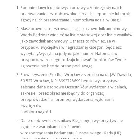
Podanie danych osobowych oraz wyrażenie zgody na ich
przetwarzanie jest dobrowolne, lecz ich niepodanie lub brak
zgody na ich przetwarzanie uniemożliwia udział w Biegu.
Masz prawo zarejestrowania się jako zawodnik anonimowy.
Wtedy Będziesz widnieć na liście startowej oraz liście wyników
jako zawodnik anonimowy. Oznacza to również, że w
przypadku zwycięstwa w nagradzanej kategorii będziesz
wyczytany/wyczytana jedynie jako numer. Natomiast w
przypadku wszelkiego rodzaju losowań i konkursów Twoje
zgłoszenie nie będzie brane pod uwagę.
Stowarzyszenie Pro-Run Wrocław z siedzibą na ul. J.W. Dawida,
50-527 Wrocław, NIP: 8992728699 będzie wykorzystywał
zebrane dane osobowe Uczestników wydarzenia w celach,
zakresie i przez okres niezbędny do organizacji,
przeprowadzenia i promocji wydarzenia, wyłonienia
zwycięzców
i odbioru nagród.
Dane osobowe uczestników Biegu będą wykorzystywane
zgodnie z warunkami określonymi
w rozporządzeniu Parlamentu Europejskiego i Rady (UE)