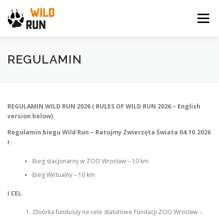
Przejdź
do
Menu
treści
WILD RUN
NEWS
GALERIA
KONTAKT
REGULAMIN
ARCHIWUM BIEGU
SPONSORZY
REGULAMIN WILD RUN 2026 ( RULES OF WILD RUN 2026 –
English
version below
)
Regulamin biegu Wild Run – Ratujmy Zwierzęta Świata 04.10.2026
r.
Bieg stacjonarny w ZOO Wrocław – 10 km
Bieg Wirtualny – 10 km
I CEL
Zbiórka funduszy na cele statutowe Fundacji ZOO Wrocław –