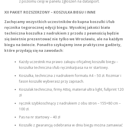
z poziomu cesji w panelu zgłoszeń na datasport.
XII PAKIET ROZSZERZONY – KOSZULKA BIEGU I INNE
Zachęcamy wszystkich uczestników do kupna koszulki i/lub
ręcznika tegorocznej edycji biegu. Wysokiej jakości biała
techniczna koszulka z nadrukiem z przodu z pewnością będzie
się świetnie prezentować nie tylko we Wrocławiu, ale na każdym
biegu na świecie. Ponadto szykujemy inne praktyczne gadżety,
które przydają się na zawodach:
Każdy uczestnik ma prawo zakupu oficjalnej koszulki biegu –
koszulka techniczna i/lub ręcznika/pasa na nr startowy.
Koszulka, techniczna z nadrukiem formatu A4 – 50 zł. Rozmiar i
fason koszulki wybierasz przy zapisach.
Koszulak techniczna, firmy Attiq, materiał ultra light, fullprint 120
zł
ręcznik szybkoschnący z nadrukiem z obu stron – 155×80 cm –
100 zł.
Pas na nr startowy – 40 zł
Koszulki z gwarancją odebrania w dniu biegu można zamawiać