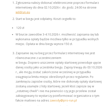
Zgłoszenia należy dokonać elektronicznie poprzez formularz
internetowy do dnia 02.10.2026 r. do godz. 24:00 na stronie
wildrun.eu
Start w biegu jest odpłatny. Koszt cegiełki to:
120 zł
W biurze zawodów 3-4.10.2026 r. możliwość zapisania się lub
wykonania opłaty będzie możliwa tylko w przypadku wolnych
miejsc. Opłata w dniu biegu wynosi 150 zł.
Zapisanie się na bieg przez formularz internetowy nie jest
równoznaczne z uczestniczeniem
w biegu. Dopiero uiszczenie opłaty startowej powoduje ujęcie
danej osoby jako uczestnika biegu. Zapisy trwają do 03.10.2026
r., ale mogą zostać zakończone wcześniej w przypadku
osiągnięcia limitu miejsc określonych przez regulamin. Po
zamknięciu zapisów osoby, które nie dokonały opłaty startowej
zostaną usunięte z listy startowej. Jeżeli ktoś zapisze się w
„ostatniej chwili” i nie ma pewności czy jego przelew został
zaksięgowany to wystarczy poinformować organizatora o tym
fakcie mailowo na adres
zawody@pro-run.pl