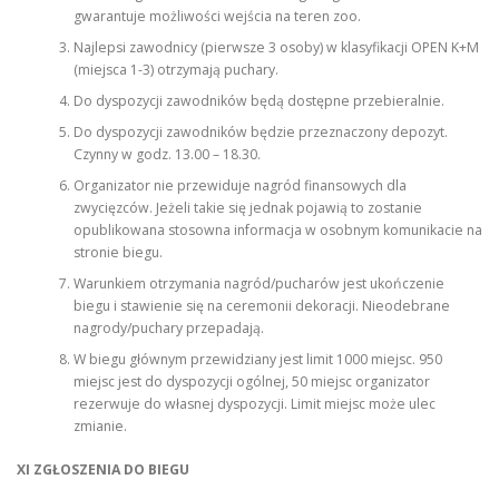
gwarantuje możliwości wejścia na teren zoo.
Najlepsi zawodnicy (pierwsze 3 osoby) w klasyfikacji OPEN K+M
(miejsca 1-3) otrzymają puchary.
Do dyspozycji zawodników będą dostępne przebieralnie.
Do dyspozycji zawodników będzie przeznaczony depozyt.
Czynny w godz. 13.00 – 18.30.
Organizator nie przewiduje nagród finansowych dla
zwycięzców. Jeżeli takie się jednak pojawią to zostanie
opublikowana stosowna informacja w osobnym komunikacie na
stronie biegu.
Warunkiem otrzymania nagród/pucharów jest ukończenie
biegu i stawienie się na ceremonii dekoracji. Nieodebrane
nagrody/puchary przepadają.
W biegu głównym przewidziany jest limit 1000 miejsc. 950
miejsc jest do dyspozycji ogólnej, 50 miejsc organizator
rezerwuje do własnej dyspozycji. Limit miejsc może ulec
zmianie.
XI ZGŁOSZENIA DO BIEGU