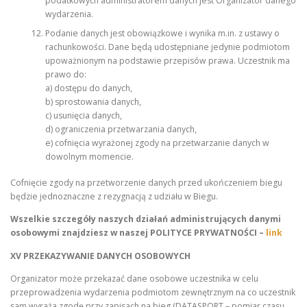
podatkowych administratorem danych jest Organizator danego
wydarzenia.
Podanie danych jest obowiązkowe i wynika m.in. z ustawy o
rachunkowości. Dane będą udostępniane jedynie podmiotom
upoważnionym na podstawie przepisów prawa. Uczestnik ma
prawo do:
a) dostępu do danych,
b) sprostowania danych,
c) usunięcia danych,
d) ograniczenia przetwarzania danych,
e) cofnięcia wyrażonej zgody na przetwarzanie danych w
dowolnym momencie.
Cofnięcie zgody na przetworzenie danych przed ukończeniem biegu
będzie jednoznaczne z rezygnacją z udziału w Biegu.
Wszelkie szczegóły naszych działań administrujących danymi
osobowymi znajdziesz w naszej POLITYCE PRYWATNOŚCI –
link
XV PRZEKAZYWANIE DANYCH OSOBOWYCH
Organizator może przekazać dane osobowe uczestnika w celu
przeprowadzenia wydarzenia podmiotom zewnętrznym na co uczestnik
sam wyraża zgodę przy zapisach na bieg (DATASPORT – pomiar czasu,