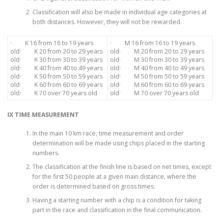
Classification will also be made in individual age categories at
both distances. However, they will not be rewarded.
· K 16 from 16 to 19 years
· M 16 from 16 to 19 years
old· K 20 from 20 to 29 years
old· M 20 from 20 to 29 years
old· K 30 from 30 to 39 years
old· M 30 from 30 to 39 years
old· K 40 from 40 to 49 years
old· M 40 from 40 to 49 years
old· K 50 from 50 to 59 years
old· M 50 from 50 to 59 years
old· K 60 from 60 to 69 years
old· M 60 from 60 to 69 years
old· K 70 over 70 years old
old· M 70 over 70 years old
IX TIME MEASUREMENT
In the main 10 km race, time measurement and order
determination will be made using chips placed in the starting
numbers.
The classification at the finish line is based on net times, except
for the first 50 people at a given main distance, where the
order is determined based on gross times.
Having a starting number with a chip is a condition for taking
part in the race and classification in the final communication.