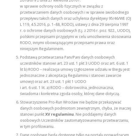
2016/679 z dnia 27 kwietnia 2016 r.
w sprawie ochrony osób fizycznych w związku z
przetwarzaniem danych osobowych i w sprawie swobodnego
przepływu takich danych oraz uchylenia dyrektywy 95/46/WE (OJ
L 119, 4.5.2016, p. 1–88, RODO), ustawy z dnia 29 sierpnia 1997
r. o ochronie danych osobowych (t.j. z 2016 r. poz. 922., UODO),
polskimi przepisami przyjętymi w celu umożliwienia stosowania
RODO, innymi obowiązującymi przepisami prawa oraz
niniejszym Regulaminem.
Podstawą przetwarzania Pani/Pani danych osobowych
uczestników stanowi art. 23 ust. 1 pkt 3 UODO oraz art. 6 ust. 1
lit b) RODO – realizacja umowy (zgłoszenie udziału w Biegu jest
jednoznaczne z akceptacją Regulaminu i stanowi zawarcie
umowy) oraz art. 23 ust. 1 pkt 1 UODO
i art. 6 ust. 1 lit. a) RODO – dobrowolna, jednoznaczna,
świadoma i konkretna zgoda osoby, której dane dotyczą.
Stowarzyszenie Pro-Run Wrocław nie będzie przekazywać
danych osobowych podmiotom zewnętrznym, chyba, że inaczej
stanowi punkt
XV regulaminu
. Nie poddajemy danych
osobowych Uczestników zautomatyzowanemu przetwarzaniu,
w tym profilowaniu.
Dane osobowe będą dostępne tylko na portalu prowadzącym