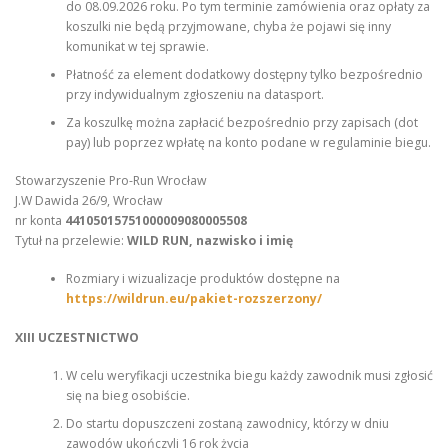
do 08.09.2026 roku. Po tym terminie zamówienia oraz opłaty za
koszulki nie będą przyjmowane, chyba że pojawi się inny
komunikat w tej sprawie.
Płatność za element dodatkowy dostępny tylko bezpośrednio
przy indywidualnym zgłoszeniu na datasport.
Za koszulkę można zapłacić bezpośrednio przy zapisach (dot
pay) lub poprzez wpłatę na konto podane w regulaminie biegu.
Stowarzyszenie Pro-Run Wrocław
J.W Dawida 26/9, Wrocław
nr konta
44105015751000009080005508
Tytuł na przelewie:
WILD RUN, nazwisko i imię
Rozmiary i wizualizacje produktów dostępne na
https://wildrun.eu/pakiet-rozszerzony/
XIII UCZESTNICTWO
W celu weryfikacji uczestnika biegu każdy zawodnik musi zgłosić
się na bieg osobiście.
Do startu dopuszczeni zostaną zawodnicy, którzy w dniu
zawodów ukończyli 16 rok życia