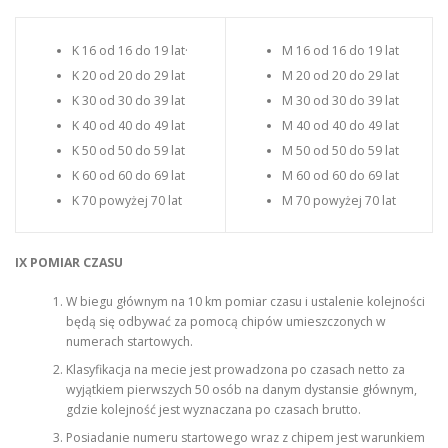
K 16 od 16 do 19 lat·
M 16 od 16 do 19 lat
K 20 od 20 do 29 lat
M 20 od 20 do 29 lat
K 30 od 30 do 39 lat
M 30 od 30 do 39 lat
K 40 od 40 do 49 lat
M 40 od 40 do 49 lat
K 50 od 50 do 59 lat
M 50 od 50 do 59 lat
K 60 od 60 do 69 lat
M 60 od 60 do 69 lat
K 70 powyżej 70 lat
M 70 powyżej 70 lat
IX POMIAR CZASU
W biegu głównym na 10 km pomiar czasu i ustalenie kolejności
będą się odbywać za pomocą chipów umieszczonych w
numerach startowych.
Klasyfikacja na mecie jest prowadzona po czasach netto za
wyjątkiem pierwszych 50 osób na danym dystansie głównym,
gdzie kolejność jest wyznaczana po czasach brutto.
Posiadanie numeru startowego wraz z chipem jest warunkiem