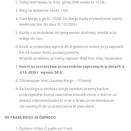
Dolny limit wieku to 9 lat, górny limit wieku to 16 lat.
Bieg na dystansie około 1 km.
Start biegu o godz. 16:00. Do biegu będą prowadzone zapisy
elektroniczne do dnia 01.10.2026 r.
Każdy z uczestników otrzyma numer startowy, medal oraz
wstęp do zoo.
Koszt uczestnictwa wynosi 40 zł (płatność online przy zapisach
lub na numer konta podany poniżej.
W tytule przelewu prosimy napisać: Wild Run, Imię, Nazwisko).
Koszt uczestnictwa uczestników zapisanych w dniach 3-
4.10.2026 r. wynosi 50 zł.
Obowiązuje limit czasowy biegu – 10 minut.
Za każdego uczestnika biegu opiekun prawny będzie
podpisywał w biurze zawodów oświadczenie o starcie na
własną odpowiedzialność oraz o braku przeciwwskazań
zdrowotnych do uczestniczenia w zawodach.
VII TRASA BIEGU GŁÓWNEGO
Dystans 10 km (2 pętle po 5 km).