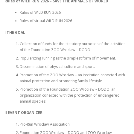
Rules of WILD RUN 2026 – SAVE THE ANIMALS OF WORLD
Rules of WILD RUN 2026
Rules of virtual WILD RUN 2026
I THE GOAL
Collection of funds for the statutory purposes of the activities
of the Foundation ZOO Wroclaw – DODO
Popularizing running as the simplest form of movement.
Dissemination of physical culture and sport.
Promotion of the ZOO Wrocław – an institution conected with
animal protection and promoting family lifestyle.
Promotion of the Foundation ZOO Wrocław – DODO, an
organization conected with the protection of endangered
animal species.
II EVENT ORGANIZER
Pro-Run Wroclaw Association
Foundation ZOO Wroclaw – DODO and ZOO Wroclaw