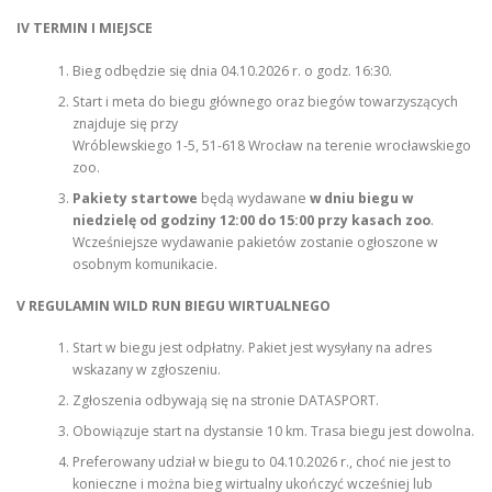
IV TERMIN I MIEJSCE
Bieg odbędzie się dnia 04.10.2026 r. o godz. 16:30.
Start i meta do biegu głównego oraz biegów towarzyszących
znajduje się przy
Wróblewskiego 1-5, 51-618 Wrocław na terenie wrocławskiego
zoo.
Pakiety startowe
będą wydawane
w dniu biegu w
niedzielę od godziny 12:00 do 15:00 przy kasach zoo
.
Wcześniejsze wydawanie pakietów zostanie ogłoszone w
osobnym komunikacie.
V REGULAMIN WILD RUN BIEGU WIRTUALNEGO
Start w biegu jest odpłatny. Pakiet jest wysyłany na adres
wskazany w zgłoszeniu.
Zgłoszenia odbywają się na stronie DATASPORT.
Obowiązuje start na dystansie 10 km. Trasa biegu jest dowolna.
Preferowany udział w biegu to 04.10.2026 r., choć nie jest to
konieczne i można bieg wirtualny ukończyć wcześniej lub