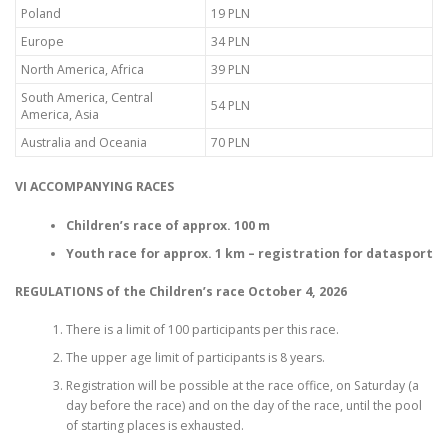
Poland
19 PLN
Europe
34 PLN
North America, Africa
39 PLN
South America, Central
54 PLN
America, Asia
Australia and Oceania
70 PLN
VI ACCOMPANYING RACES
Children’s race of approx. 100 m
Youth race for approx. 1 km – registration for datasport
REGULATIONS of the Children’s race October 4, 2026
There is a limit of 100 participants per this race.
The upper age limit of participants is 8 years.
Registration will be possible at the race office, on Saturday (a
day before the race) and on the day of the race, until the pool
of starting places is exhausted.