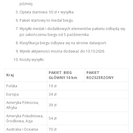
później.
Opłata startowa: 50 zł + wysyłka.
Pakiet startowy to medal biegu.
Wysyłki medali i dodatkowych elementów pakietu odbędą się:
po zakończeniu biegu od 5 października
Klasyfikacja biegu odbywa się na stronie datasport.
Wyniki aktywności można dodawać do 10.10.2026
Koszty wysyłki:
PAKIET BIEG
PAKIET
Kraj
GŁÓWNY 10 km
ROZSZERZONY
Polska
19 zł
Europa
34 zł
Ameryka Północna,
39 zł
Afryka
Ameryka Południowa,
54 zł
Środkowa, Azja
Australia i Oceania
70 zł